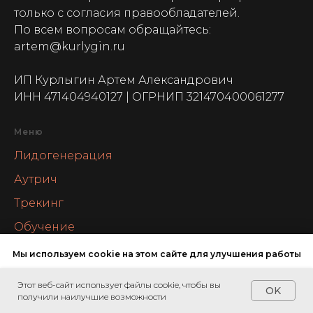
только с согласия правообладателей.
По всем вопросам обращайтесь:
artem@kurlygin.ru
ИП Курлыгин Артем Александрович
ИНН 471404940127 | ОГРНИП 321470400061277
Меню
Лидогенерация
Аутрич
Трекинг
Обучение
Партнерам
Мы используем cookie на этом сайте для улучшения работы
Директор по развитию аутсорс
Этот веб-сайт использует файлы cookie, чтобы вы
Напишите мне
ОК, ПОНЯТНО
OK
Блог
получили наилучшие возможности