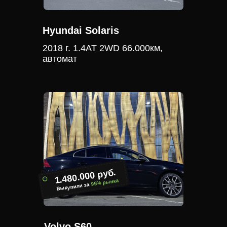
Hyundai Solaris
2018 г. 1.4АТ 2WD 66.000км,
автомат
1.480.000 руб.
95% рынка
Выкупили за
Volvo S60