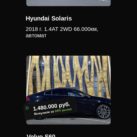
Hyundai Solaris
2018 г. 1.4АТ 2WD 66.000км,
автомат
1.480.000 руб.
95% рынка
Выкупили за
Volvo S60