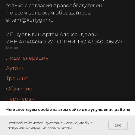
только с согласия правообладателей.
По всем вопросам обращайтесь:
artem@kurlygin.ru
ИП Курлыгин Артем Александрович
ИНН 471404940127 | ОГРНИП 321470400061277
Меню
Лидогенерация
Аутрич
Трекинг
Обучение
Партнерам
Директор по развитию аутсорс
Мы используем cookie на этом сайте для улучшения работы
Блог
Этот веб-сайт использует файлы cookie, чтобы вы
Напишите мне
ОК, ПОНЯТНО
OK
Документы
получили наилучшие возможности