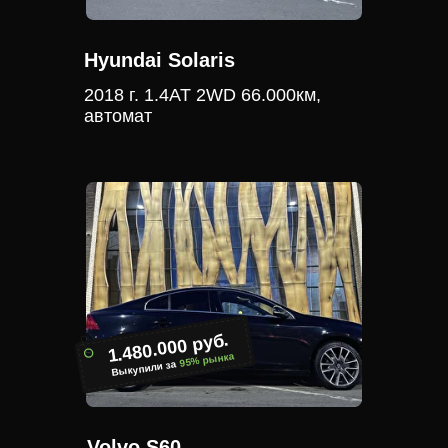
Hyundai Solaris
2018 г. 1.4АТ 2WD 66.000км,
автомат
1.480.000 руб.
95% рынка
Выкупили за
Volvo S60