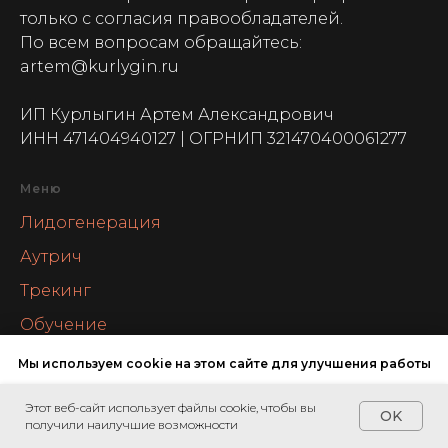
только с согласия правообладателей.
По всем вопросам обращайтесь:
artem@kurlygin.ru
ИП Курлыгин Артем Александрович
ИНН 471404940127 | ОГРНИП 321470400061277
Меню
Лидогенерация
Аутрич
Трекинг
Обучение
Партнерам
Мы используем cookie на этом сайте для улучшения работы
Директор по развитию аутсорс
Этот веб-сайт использует файлы cookie, чтобы вы
Напишите мне
ОК, ПОНЯТНО
OK
Блог
получили наилучшие возможности