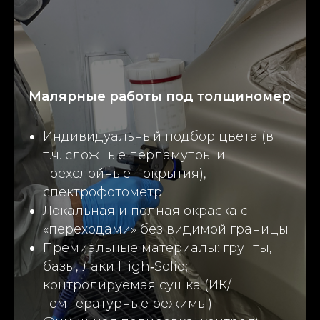
Малярные работы под толщиномер
Индивидуальный подбор цвета (в
т.ч. сложные перламутры и
трехслойные покрытия),
спектрофотометр
Локальная и полная окраска с
«переходами» без видимой границы
Премиальные материалы: грунты,
базы, лаки High‑Solid;
контролируемая сушка (ИК/
температурные режимы)