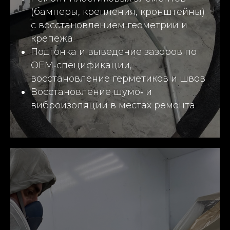
(бамперы, крепления, кронштейны)
с восстановлением геометрии и
крепежа
Подгонка и выведение зазоров по
OEM‑спецификации,
восстановление герметиков и швов
Восстановление шумо‑ и
виброизоляции в местах ремонта