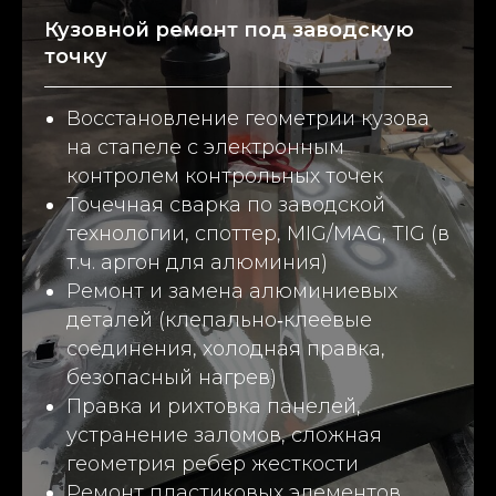
Кузовной ремонт под заводскую
точку
Восстановление геометрии кузова
на стапеле с электронным
контролем контрольных точек
Точечная сварка по заводской
технологии, споттер, MIG/MAG, TIG (в
т.ч. аргон для алюминия)
Ремонт и замена алюминиевых
деталей (клепально‑клеевые
соединения, холодная правка,
безопасный нагрев)
Правка и рихтовка панелей,
устранение заломов, сложная
геометрия ребер жесткости
Ремонт пластиковых элементов