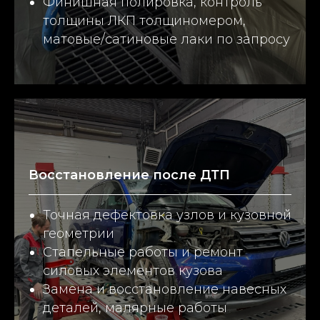
Финишная полировка, контроль
толщины ЛКП толщиномером,
матовые/сатиновые лаки по запросу
Восстановление после ДТП
Точная дефектовка узлов и кузовной
геометрии
Стапельные работы и ремонт
силовых элементов кузова
Замена и восстановление навесных
деталей, малярные работы