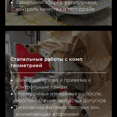
Финальная сборка, регулировки,
контроль качества и тест‑драйв
Стапельные работы с комп
геометрией
Фиксация кузова и привязка к
контрольным точкам
Электронные измерения до/после,
восстановление заводских допусков
Безопасная вытяжка силовых зон,
исключающая вторичные