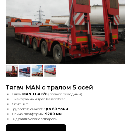
Тягач MAN с тралом 5 осей
Тягач
MAN TGA 6*6
(полноприводный)
Низкорамный трал Kässbohrer
Оси: 5 шт
Грузоподъемность:
до 60 тонн
Длина платформы:
9200 мм
Гидравлические аппарели