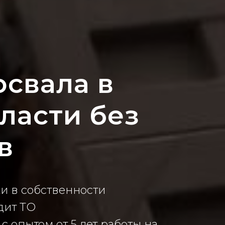
освала в
ласти без
в
ки в собственности
дит ТО
 опытом от 5 лет работы на