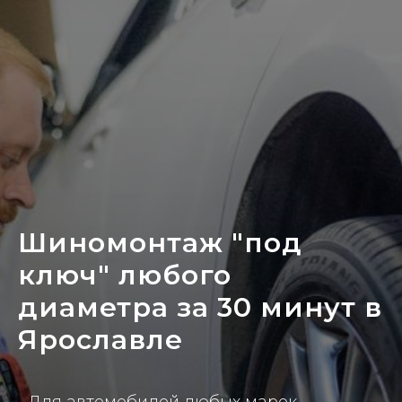
Шиномонтаж "под
ключ" любого
диаметра за 30 минут в
Ярославле