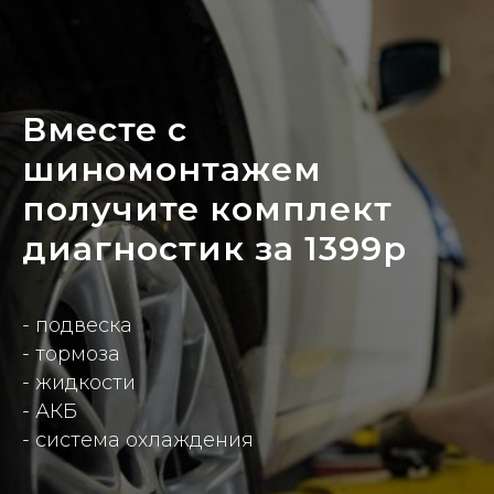
Вместе с
шиномонтажем
получите комплект
диагностик за 1399р
- подвеска
- тормоза
- жидкости
- АКБ
- система охлаждения