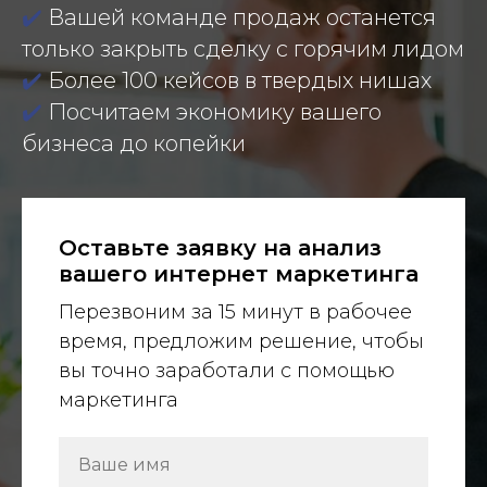
✔️
Вашей команде продаж останется
только закрыть сделку с горячим лидом
✔️
Более 100 кейсов в твердых нишах
✔️
Посчитаем экономику вашего
бизнеса до копейки
Оставьте заявку на анализ
вашего интернет маркетинга
Перезвоним за 15 минут в рабочее
время, предложим решение, чтобы
вы точно заработали с помощью
маркетинга